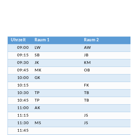
Uhrzeit
Raum 1
Raum 2
09:00
LW
AW
09:15
SB
JB
09:30
JK
KM
09:45
MK
OB
10:00
GK
10:15
FK
10:30
TP
TB
10:45
TP
TB
11:00
AK
11:15
JS
11:30
MS
JS
11:45